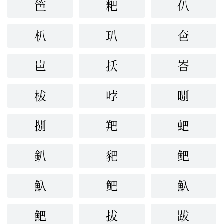
笆
粑
仈
朳
玐
夿
岜
扷
峇
柭
哱
哵
捌
羓
蚆
釟
豝
鲃
魞
鲃
魞
䰾
拔
跋