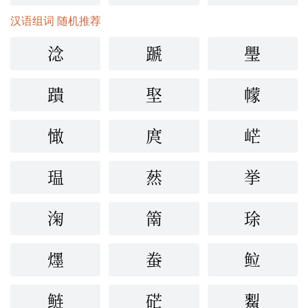
汉语组词 随机推荐
淰
蹏
璺
蹪
埾
幪
㦑
庹
㟐
瑥
䔳
挙
淗
䈒
㻌
爅
䖭
䲞
鲢
硭
䱫