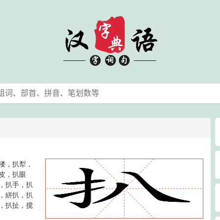
搂，扒犁，
皮，扒眼
，扒手，扒
，絣扒，扒
，扒扯，搅