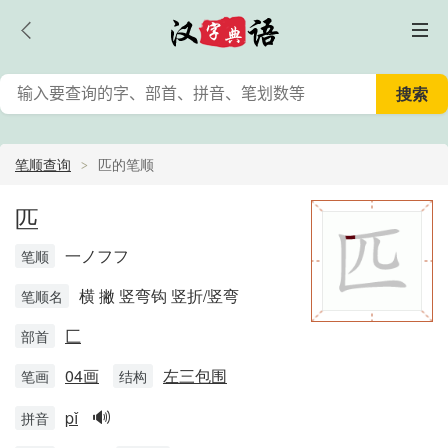
笔顺查询
匹的笔顺
匹
一ノフフ
笔顺
横 撇 竖弯钩 竖折/竖弯
笔顺名
匚
部首
04画
左三包围
笔画
结构
🔊
pǐ
拼音