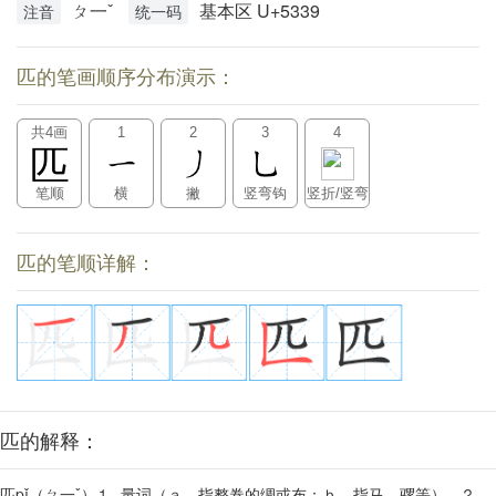
ㄆ一ˇ
基本区 U+5339
注音
统一码
匹的笔画顺序分布演示：
共4画
1
2
3
4
匹
笔顺
横
撇
竖弯钩
竖折/竖弯
匹的笔顺详解：
匹的解释：
匹pǐ（ㄆ一ˇ）⒈ 量词（ａ．指整卷的绸或布；ｂ．指马、骡等）。⒉