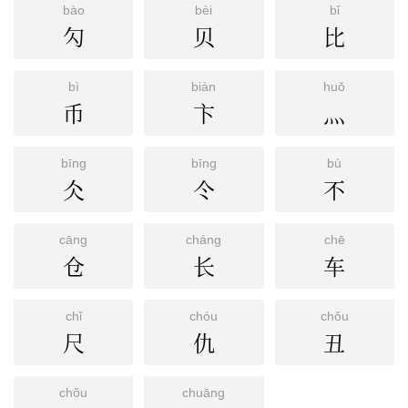
bào
bèi
bǐ
勽
贝
比
bì
biàn
huǒ
币
卞
灬
bīng
bīng
bù
仌
仒
不
cāng
cháng
chē
仓
长
车
chǐ
chóu
chǒu
尺
仇
丑
chǒu
chuāng