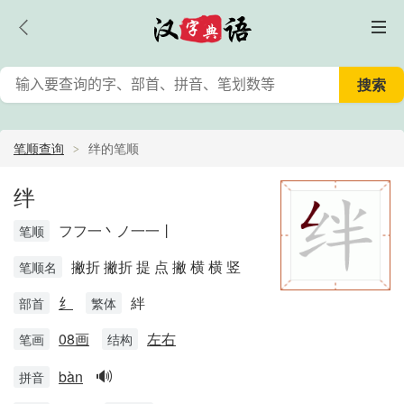
笔顺查询
绊的笔顺
绊
フフ一丶ノ一一丨
笔顺
撇折 撇折 提 点 撇 横 横 竖
笔顺名
纟
絆
部首
繁体
08画
左右
笔画
结构
🔊
bàn
拼音