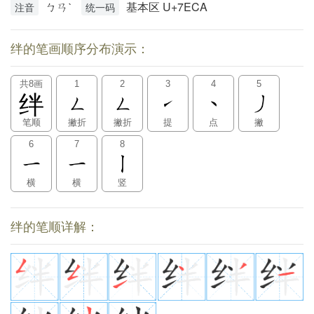
ㄅㄢˋ
基本区 U+7ECA
注音
统一码
绊的笔画顺序分布演示：
共8画
1
2
3
4
5
绊
笔顺
撇折
撇折
提
点
撇
6
7
8
横
横
竖
绊的笔顺详解：