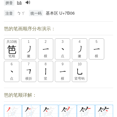
🔊
bā
拼音
ㄅㄚ
基本区 U+7B06
注音
统一码
笆的笔画顺序分布演示：
共10画
1
2
3
4
5
笆
笔顺
撇
横
点
撇
横
6
7
8
9
10
点
横折
竖
横
竖弯钩
笆的笔顺详解：