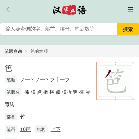
笔顺查询
笆的笔顺
笆
ノ一丶ノ一丶フ丨一フ
笔顺
撇 横 点 撇 横 点 横折 竖 横 竖
笔顺名
弯钩
竹
部首
10画
上下
笔画
结构