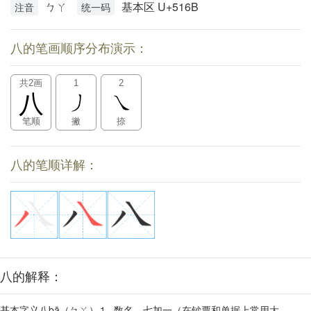
ㄅㄚ
基本区 U+516B
注音
统一码
八的笔画顺序分布演示：
共2画
1
2
八
笔顺
撇
捺
八的笔顺详解：
八的解释：
基本字义八bā（ㄅㄚ）⒈ 数名，七加一（在钞票和单据上常用大