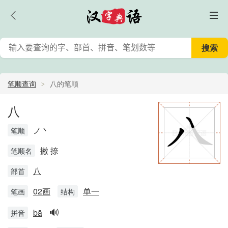
笔顺查询
八的笔顺
八
ノ丶
笔顺
撇 捺
笔顺名
八
部首
02画
单一
笔画
结构
🔊
bā
拼音