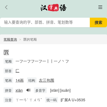
笔顺查询
㔵的笔顺
㔵
一フ一フフ一フ一丨丨一ノ丶フ
笔顺
匚
部首
14画
左三包围
笔画
结构
🔊
xiàn
[xiàn] [xuǎn]
拼音
多音字
ㄒ一ㄢˋ ㄒㄨㄢˇ
扩展A U+3535
注音
统一码