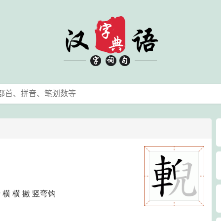
折 横 横 撇 竖弯钩