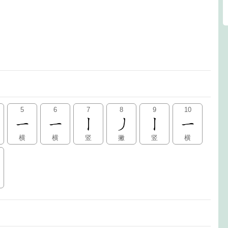
5
6
7
8
9
10
横
横
竖
撇
竖
横