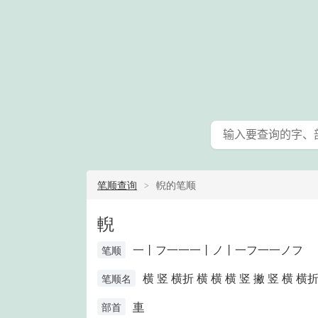
笔顺查询
輗的笔顺
輗
一丨フ一一一丨ノ丨一フ一一ノフ
笔顺
横 竖 横折 横 横 横 竖 撇 竖 横 横
笔顺名
車
部首