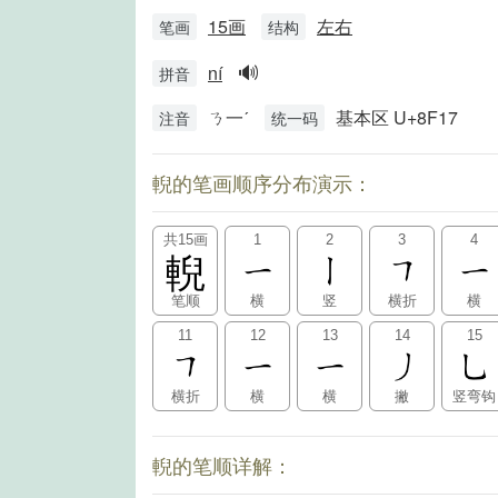
15画
左右
笔画
结构
🔊
ní
拼音
ㄋ一ˊ
基本区 U+8F17
注音
统一码
輗的笔画顺序分布演示：
共15画
1
2
3
4
輗
笔顺
横
竖
横折
横
11
12
13
14
15
横折
横
横
撇
竖弯钩
輗的笔顺详解：