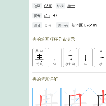
05画
单一
笔画
结构
🔊
rǎn
拼音
ㄖㄢˇ
基本区 U+5189
注音
统一码
冉的笔画顺序分布演示：
共5画
1
2
3
4
冉
笔顺
竖
横折钩
竖
横
冉的笔顺详解：