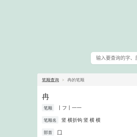
笔顺查询
冉的笔顺
冉
丨フ丨一一
笔顺
竖 横折钩 竖 横 横
笔顺名
冂
部首